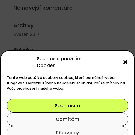
Nejnovější komentáře
Archivy
Květen 2017
Rubriky
Souhlas s použitím
Nezařazené
Cookies
Základní informace
Tento web používá soubory cookies, které pomáhají webu
Přihlásit se
fungovat. Odmítnutí nebo neudělení souhlasu může mít vliv na
Vaše procházení našeho webu.
Zdroj kanálů (příspěvky)
Kanál komentářů
Souhlasím
Česká lokalizace
Odmítám
Předvolby